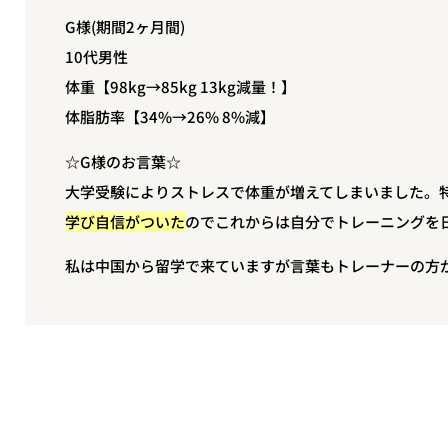
G様(期間2ヶ月間)
10代男性
体重【98kg→85kg 13kg減量！】
体脂肪率【34%→26% 8%減】
☆G様のお言葉☆
大学受験によりストレスで体重が増えてしまいました。
学び自信がついた
のでこれからは自分でトレーニングを
私は中国から留学で来ていますが言葉もトレーナーの方