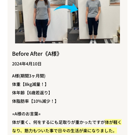
Before After《A様》
2024年4月10日
A様(期間3ヶ月間)
体重【8kg減量！】
体年齢【6歳若返り】
体脂肪率【10%減少！】
⭐︎A様のお言葉⭐︎
体が重く、何をするにも足取りが重かったですが
体が軽く
なり、筋力もついた事で日々の生活が楽になりました。